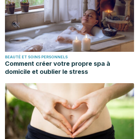
homocysteine concentrations in older adults: a dose-
response study,
The American Journal of Clinical Nutrition
,
Volume 77, Issue 5, May 2003, Pages 1318–
1323,
https://doi.org/10.1093/ajcn/77.5.1318
Ylönen, K., Saloranta, C., Kronberg-Kippilä, C., Groop, L.,
Aro, A., & Virtanen, S. M. (2003). Associations of dietary
BEAUTÉ ET SOINS PERSONNELS
fiber with glucose metabolism in nondiabetic relatives of
Comment créer votre propre spa à
subjects with type 2 diabetes: The Botnia Dietary Study.
domicile et oublier le stress
Diabetes Care. https://doi.org/10.2337/diacare.26.7.1979
Buscemi S, Corleo D, Di Pace F, Petroni ML, Satriano A,
Marchesini G. The Effect of Lutein on Eye and Extra-Eye
Health.
Nutrients
. 2018;10(9):1321. Published 2018 Sep 18.
doi:10.3390/nu10091321
Evans JA, Johnson EJ. The role of phytonutrients in skin
health.
Nutrients
. 2010;2(8):903–928.
doi:10.3390/nu2080903