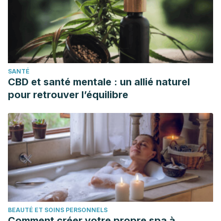
22.
García E, Hernández E, De Paula CD, Tatis HA.
Caracterización bromatologíca de la berenjena (Solanum
melongenaL.) en el Departamento de Córdoba. Temas
Agrarios 2003; 8 (1): 27-32.
SANTÉ
Rodríguez G. Ácido fólico y vitamina B12 en la nutrición
CBD et santé mentale : un allié naturel
humana. Revista Cubana de Alimentación y Nutrición 1998;
pour retrouver l’équilibre
12 (2): 107-119.
Das S, Raychaudhuri U, Falchi M, Bertelli A, Braga PC, Das
DK. Cardioprotective properties of raw and cooked
eggplant (Solanum melongena L). Food Funct. 2011
Jul;2(7):395-9. doi: 10.1039/c1fo10048c. Epub 2011 Jun 10.
PMID: 21894326.
Sukprasansap M, Sridonpai P, Phiboonchaiyanan PP.
Eggplant fruits protect against DNA damage and mutations.
BEAUTÉ ET SOINS PERSONNELS
Mutat Res. 2019 Jan;813:39-45. doi:
Comment créer votre propre spa à