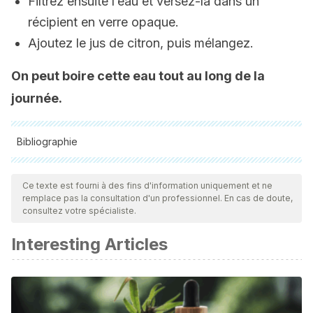
Filtrez ensuite l’eau et versez-la dans un
récipient en verre opaque.
Ajoutez le jus de citron, puis mélangez.
On peut boire cette eau tout au long de la
journée.
Bibliographie
Toutes les sources citées ont été examinées en profondeur
par notre équipe pour garantir leur qualité, leur fiabilité, leur
Ce texte est fourni à des fins d'information uniquement et ne
remplace pas la consultation d'un professionnel. En cas de doute,
actualité et leur validité. La bibliographie de cet article a été
consultez votre spécialiste.
considérée comme fiable et précise sur le plan académique
Interesting Articles
ou scientifique
Aguilera-Otíz M, del Carmen Reza-Vargas M, Chew-
Madinaveita RG, Meza-Velázquez JA. Propiedades
funcionales de las antocianinas. Biotecnia 2011; 13 (2): 16-