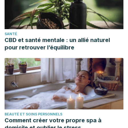
SANTÉ
CBD et santé mentale : un allié naturel
pour retrouver l’équilibre
BEAUTÉ ET SOINS PERSONNELS
Comment créer votre propre spa à
domicile et oublier le stress