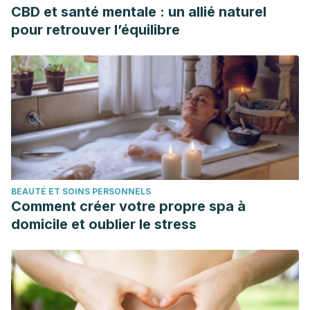
https://doi.org/10.1177/1352458517737371
CBD et santé mentale : un allié naturel
Hayes, C. E., & Nashold, F. E. (2017). Vitamin D and Multiple
pour retrouver l’équilibre
Sclerosis. In
Vitamin D: Fourth Edition
(Vol. 2, pp. 989–
1024). Elsevier Inc.
https://doi.org/10.1016/B978-0-12-
809963-6.00107-3
Braley, T. J., & Chervin, R. D. (2010). Fatigue in multiple
sclerosis: mechanisms, evaluation, and treatment.
Sleep
,
33
(8), 1061–1067. https://doi.org/10.1093/sleep/33.8.1061
Cameron MH, Nilsagard Y. Balance, gait, and falls in
multiple sclerosis. In: Handbook of Clinical Neurology. 2018.
BEAUTÉ ET SOINS PERSONNELS
Ziemssen T. Symptom management in patients with multiple
Comment créer votre propre spa à
sclerosis. J Neurol Sci. 2011;
domicile et oublier le stress
Krishnan V, Jaric S. Hand function in multiple sclerosis:
Force coordination in manipulation tasks. Clin Neurophysiol.
2008;
Feenaughty, L., Tjaden, K., Benedict, R. H., & Weinstock-