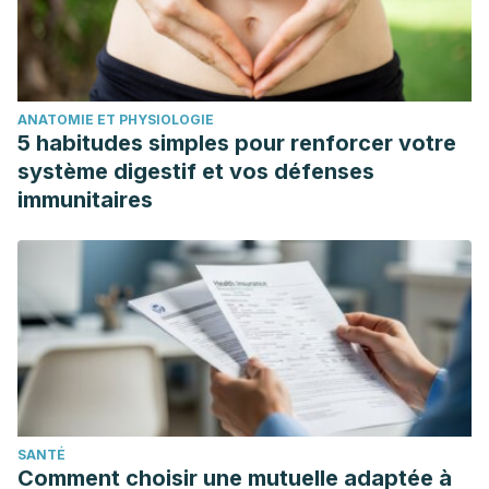
Guttman, B. (2013). Speech and pause characteristics in
multiple sclerosis: a preliminary study of speakers with high
and low neuropsychological test performance.
Clinical
linguistics & phonetics
,
27
(2), 134–151.
ANATOMIE ET PHYSIOLOGIE
https://doi.org/10.3109/02699206.2012.751624
5 habitudes simples pour renforcer votre
Mathers, S. E., Ingram, D. A., & Swash, M. (1990).
système digestif et vos défenses
Electrophysiology of motor pathways for sphincter control
immunitaires
in multiple sclerosis.
Journal of neurology, neurosurgery,
and psychiatry
,
53
(11), 955–960.
https://doi.org/10.1136/jnnp.53.11.955
SANTÉ
Comment choisir une mutuelle adaptée à