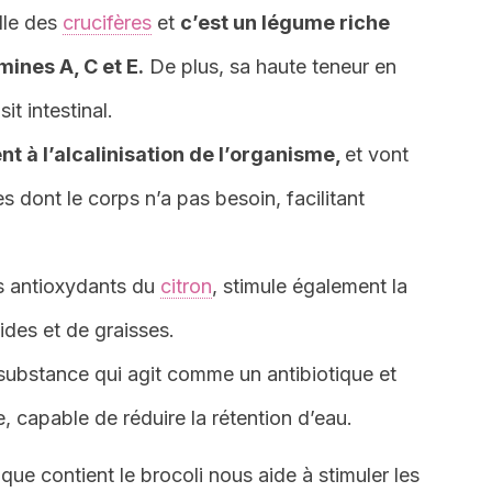
ille des
crucifères
et
c’est un légume riche
mines A, C et E.
De plus, sa haute teneur en
it intestinal.
nt à l’alcalinisation de l’organisme,
et vont
es dont le corps n’a pas besoin, facilitant
es antioxydants du
citron
, stimule également la
pides et de graisses.
ne substance qui agit comme un antibiotique et
e, capable de réduire la rétention d’eau.
c que contient le brocoli nous aide à stimuler les