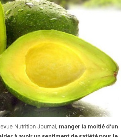
revue Nutrition Journal,
manger
la moitié d’un
ider à avoir un sentiment de satiété pour le