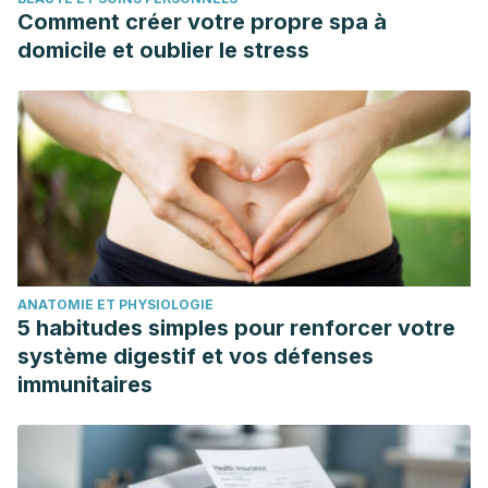
content/uploads/2015/04/celulitis_lo_ultimo.pdf
Comment créer votre propre spa à
Abudayeh, Z. H., Al Khalifa, I. I., Mohammed, S. M., & Ahmad,
domicile et oublier le stress
A. A. (2019). Phytochemical content and antioxidant
activities of pomelo peel extract.
Pharmacognosy
Research
,
11
(3), 244.
De Araújo Magalhães, M., Araújo, M. B., de Castro Almeida,
C. C., Júnior, J. L. F., & Neto, E. M. R. (2019). VITAMINA CE
SEUS BENEFÍCIOS NA PREVENÇÃO DO ENVELHECIMENTO
CUTÂNEO: REVISÃO DE LITERATURA.
Mostra Científica da
Farmácia
,
6
(1).
ANATOMIE ET PHYSIOLOGIE
Revista de Investigación e Información en Salud, & Gómez,
5 habitudes simples pour renforcer votre
M. (2015, abril 30). Propiedades medicinales del pomelo,
système digestif et vos défenses
beneficios nutricionales y su aplicación en la estética.
immunitaires
Recuperado 10 de abril de 2020, de
http://www.revistasbolivianas.org.bo/scielo.php?
script=sci_arttext&pid=S2075-