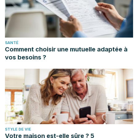
61942015000200008&lng=es&nrm=iso
Londoño, J., & Revista chilena de nutrición. (2006,
diciembre 3). LOS JUGOS DE CÍTRICOS INHIBEN LA
OXIDACIÓN DE LIPOPROTEÍNAS DE BAJA DENSIDAD:
RELACIÓN ENTRE ACTIVIDAD CAPTADORA DE RADICALES
SANTÉ
LIBRES Y MOVILIDAD ELECTROFORÉTICA . Recuperado 10
Comment choisir une mutuelle adaptée à
de abril de 2020, de
https://scielo.conicyt.cl/scielo.php?
vos besoins ?
script=sci_arttext&pid=S0717-75182006000500011
Ramírez Botero, C. M., & Román Morales, M. O. (2018).
Sobre los alimentos con actividad hipolipemiante.
Revista
Cubana de Alimentación y Nutrición
,
28
(2), 417-456.
Suclupe Loloy, A. B. (2019). Efecto diurético de una bebida
a base de Citrus limonium (limón), Cucumis sativus
(pepino), Zingiber officinale (kion) y Mentha piperita (hojas
de menta) en rattus rattus var. Albinus.
STYLE DE VIE
Coronado Mayta, R. (2019). Elaboración de Una Bebida
Votre maison est-elle sûre ? 5