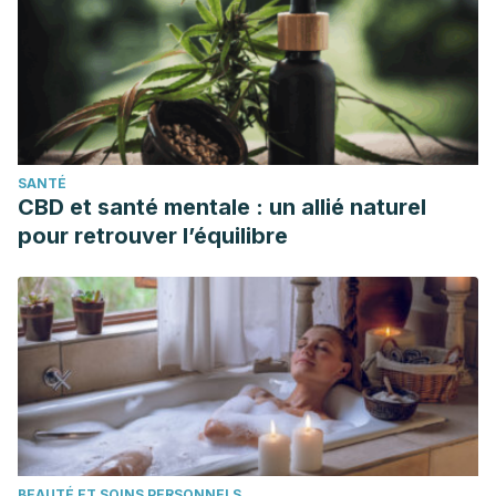
https://doi.org/10.1016/S0212-5382(03)71862-7
Gunderson, C. (2012). Celulitis: definición, etiología y
manifestaciones clínicas. Am J Med.
Rodríguez Ferran, L., Puigarnau Vallhonrat, R., Fasheh
Youssef, W., Ribó Aristazábal, J. L.,
Luaces Cubells, C., & Pou Fernández, J. (2000). Celulitis
SANTÉ
orbitaria y periorbitaria. Revisión de 107 casos. Anales de
CBD et santé mentale : un allié naturel
Pediatría. https://doi.org/10.1016/S1695-4033(00)77500-X
pour retrouver l’équilibre
Mesa, M. G., Herrera, D. M. A., Vilas, M. M., Alfonso, C. C.,
Carretero, J. H., Batista, A. D., & Montequiní, J. F. (2002).
Plantas cítricas en el tratamiento de enfermedades
vasculares.
Rev Cubana Angiol y Cir Vasc
,
3
(2), 39-46.
Roo, E., & Academia Española de Dermatología y
Venereología. (s. f.). CELULITIS, LO ÚLTIMO PARA
COMBATIRLA. Recuperado 10 de abril de 2020, de
https://aedv.es/wp-
BEAUTÉ ET SOINS PERSONNELS