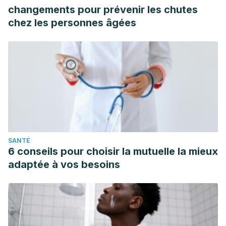
con Extracto de Zanahoria (Daucus Carota) Combinado
changements pour prévenir les chutes
con Zumo de Mandarina (Citrus Reticulata) y Naranja Agria
chez les personnes âgées
(Citrus Aurantium) y Evaluación de su Capacidad
Antioxidante.
Media Relations. (2020, marzo 2). Molecule found in
oranges could reduce obesity and prevent heart disease
and diabetes. Recuperado 10 de abril de 2020, de
https://www.heraldo.es/noticias/salud/2020/03/09/una-
molecula-presente-en-las-naranjas-podria-reducir-la-
obesidad-1362933.html
SANTÉ
Polo, L. B., Fernández, L. J., Riesco, A. P., Tello, D. S.,
6 conseils pour choisir la mutuelle la mieux
Fathallah, O., Calvo, R. N., … & Nogueras, P. G. (2019).
adaptée à vos besoins
CONTENIDO DE VITAMINA CY AZÚCAR EN ZUMO DE
NARANJA Y DERIVADOS INDUSTRIALES.
José Manuel
Rivero Martín Josefa Jaramillo Romero Fernando Alfonso
Cervel Josefa Montero García Mª Elena Montejo González
,