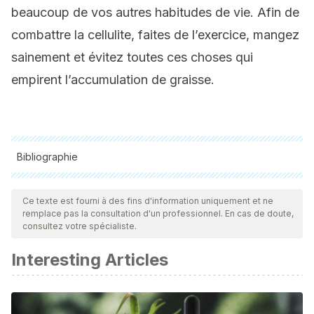
beaucoup de vos autres habitudes de vie. Afin de
combattre la cellulite, faites de l’exercice, mangez
sainement et évitez toutes ces choses qui
empirent l’accumulation de graisse.
Bibliographie
Toutes les sources citées ont été examinées en profondeur
par notre équipe pour garantir leur qualité, leur fiabilité, leur
Ce texte est fourni à des fins d'information uniquement et ne
remplace pas la consultation d'un professionnel. En cas de doute,
actualité et leur validité. La bibliographie de cet article a été
consultez votre spécialiste.
considérée comme fiable et précise sur le plan académique
Interesting Articles
ou scientifique
Segers, A. M., de Forteza, I. E., Conforti, F. Y., & Abulafia, J.
(1985). Celulitis. Medicina Cutanea Ibero-Latino-Americana.