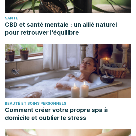
e mamão procedentes da Ceasa do Estado de Minas
Gerais.
Acta Scientiarum. Health Sciences
, v. 33, n. 1,
SANTÉ
2011.
CBD et santé mentale : un allié naturel
DUARTE-ALMEIDA, Joaquim Maurício et al. Avaliação da
pour retrouver l’équilibre
atividade antioxidante utilizando sistema β-caroteno/ácido
linoléico e método de seqüestro de radicais
DPPH.
Ciência e Tecnologia de Alimentos
, v. 26, n. 2, p.
446-452, 2006.
BEAUTÉ ET SOINS PERSONNELS
Comment créer votre propre spa à
domicile et oublier le stress