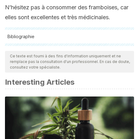
N’hésitez pas à consommer des framboises, car
elles sont excellentes et très médicinales.
Bibliographie
Toutes les sources citées ont été examinées en profondeur
par notre équipe pour garantir leur qualité, leur fiabilité, leur
Ce texte est fourni à des fins d'information uniquement et ne
remplace pas la consultation d'un professionnel. En cas de doute,
actualité et leur validité. La bibliographie de cet article a été
consultez votre spécialiste.
considérée comme fiable et précise sur le plan académique
Interesting Articles
ou scientifique
SOARES, Marcia et al. Avaliação da atividade antioxidante
e identificação dos ácidos fenólicos presentes no bagaço
de maçã cv. Gala.
Ciência e Tecnologia de Alimentos
, v.
28, n. 3, p. 727-732, 2008.
DA SILVA OLIVEIRA, Daniela et al. Vitamina C, carotenoides,
fenólicos totais e atividade antioxidante de goiaba, manga