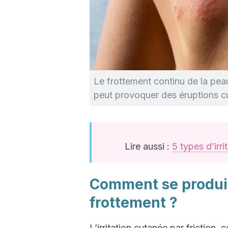
Le frottement continu de la pea
peut provoquer des éruptions c
Lire aussi :
5 types d’irr
Comment se produit 
frottement ?
L’irritation cutanée par friction