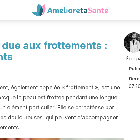
e due aux frottements :
nts
Écrit p
Publ
Derni
07:2
ement, également appelée « frottement », est une
lorsque la peau est frottée pendant une longue
 élément particulier. Elle se caractérise par
nées douloureuses, qui peuvent s'accompagner
nements.