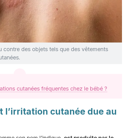
u contre des objets tels que des vêtements
utanées.
itations cutanées fréquentes chez le bébé ?
l’irritation cutanée due au
, comme son nom l’indique,
est produite par le