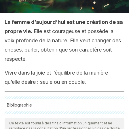
La femme d’aujourd’hui est une création de sa
propre vie.
Elle est courageuse et possède la
voix profonde de la nature. Elle veut changer des
choses, parler, obtenir que son caractère soit
respecté.
Vivre dans la joie et l’équilibre de la manière
qu’elle désire : seule ou en couple.
Bibliographie
Toutes les sources citées ont été examinées en profondeur
par notre équipe pour garantir leur qualité, leur fiabilité, leur
Ce texte est fourni à des fins d'information uniquement et ne
remplace pas la consultation d'un professionnel. En cas de doute,