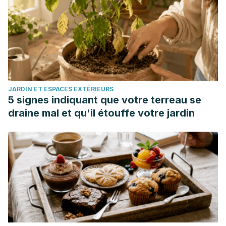
perception in pregnant women. Chem Senses. 2004 Jun;
29(5):391-402. doi: 10.1093/chemse/bjh040. PMID:
15201206.
Intan, T., & Adji, M. (2019). Hiperosmia dan Kekuasaan
Perempuan dalam Novel Aroma Karsa Karya Dee Lestari.
SALINGKA, 16(1), 11-23.
JARDIN ET ESPACES EXTÉRIEURS
Lee, R. V. (2002). Nausea and vomiting of pregnancy: An
5 signes indiquant que votre terreau se
evolutionary hypothesis.
Revista médica de Chile
,
130
(5),
draine mal et qu'il étouffe votre jardin
580-584.
Francés Ribera, L. (2010). Náuseas y vómitos en el
embarazo. Matronas Profesión, 2010, vol. 11, num. 1, p. 26-
28.