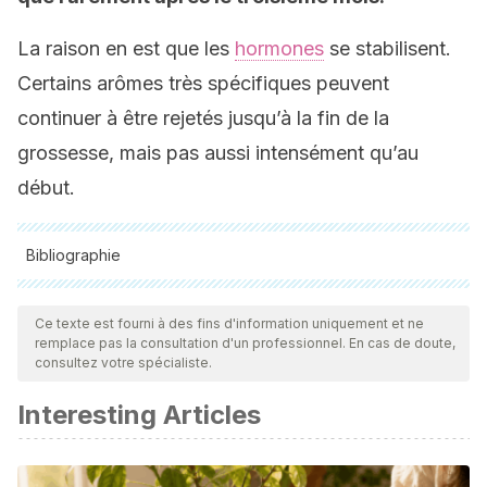
La raison en est que les
hormones
se stabilisent.
Certains arômes très spécifiques peuvent
continuer à être rejetés jusqu’à la fin de la
grossesse, mais pas aussi intensément qu’au
début.
Bibliographie
Toutes les sources citées ont été examinées en profondeur
par notre équipe pour garantir leur qualité, leur fiabilité, leur
Ce texte est fourni à des fins d'information uniquement et ne
remplace pas la consultation d'un professionnel. En cas de doute,
actualité et leur validité. La bibliographie de cet article a été
consultez votre spécialiste.
considérée comme fiable et précise sur le plan académique
Interesting Articles
ou scientifique
Nordin S, Broman DA, Olofsson JK, Wulff M. A longitudinal
descriptive study of self-reported abnormal smell and taste