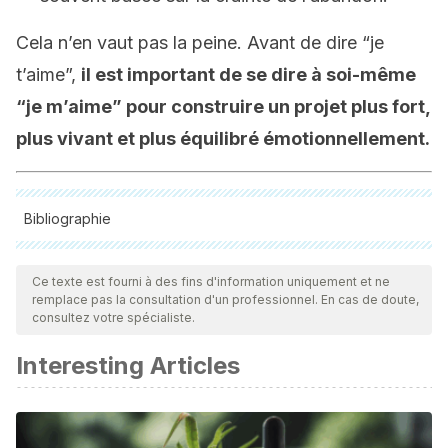
Cela n’en vaut pas la peine. Avant de dire “je
t’aime”,
il est important de se dire à soi-même
“je m’aime” pour construire un projet plus fort,
plus vivant et plus équilibré émotionnellement.
Bibliographie
Toutes les sources citées ont été examinées en profondeur
par notre équipe pour garantir leur qualité, leur fiabilité, leur
Ce texte est fourni à des fins d'information uniquement et ne
remplace pas la consultation d'un professionnel. En cas de doute,
actualité et leur validité. La bibliographie de cet article a été
consultez votre spécialiste.
considérée comme fiable et précise sur le plan académique
Interesting Articles
ou scientifique
Hyatt, C. S., Sleep, C. E., Lamkin, J., Maples-Keller, J. L.,
Sedikides, C., Campbell, W. K., & Miller, J. D. (2018).