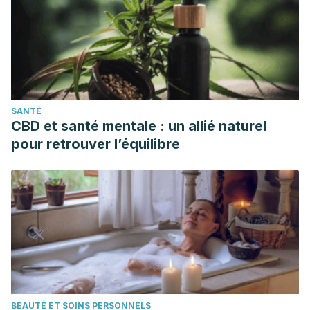
Narcissism and self-esteem: A nomological network
analysis.
PloS One
,
13
(8), e0201088.
https://doi.org/10.1371/journal.pone.0201088
Kiviruusu, O., Berg, N., Huurre, T., Aro, H., Marttunen, M., &
Haukkala, A. (2016). Interpersonal Conflicts and
Development of Self-Esteem from Adolescence to Mid-
SANTÉ
Adulthood. A 26-Year Follow-Up.
PloS One
,
11
(10),
CBD et santé mentale : un allié naturel
e0164942.
https://doi.org/10.1371/journal.pone.0164942
pour retrouver l’équilibre
Showers, C. J., Ditzfeld, C. P., & Zeigler-Hill, V. (2015). Self-
Concept Structure and the Quality of Self-Knowledge.
Journal of Personality
,
83
(5), 535–551.
https://doi.org/10.1111/jopy.12130
BEAUTÉ ET SOINS PERSONNELS