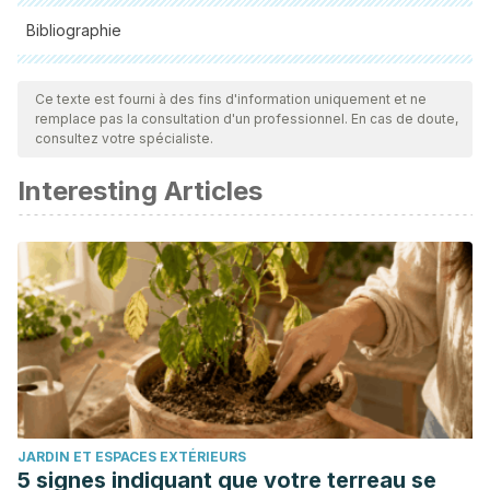
Bibliographie
Toutes les sources citées ont été examinées en profondeur
par notre équipe pour garantir leur qualité, leur fiabilité, leur
Ce texte est fourni à des fins d'information uniquement et ne
remplace pas la consultation d'un professionnel. En cas de doute,
actualité et leur validité. La bibliographie de cet article a été
consultez votre spécialiste.
considérée comme fiable et précise sur le plan académique
Interesting Articles
ou scientifique
Lim, H. S., Hwang, S. J., & Park, S. B. Buddha’s Idea
concerning Food and a New View of Nutrition. International
Journal. 2009; 12, 29-57.
JARDIN ET ESPACES EXTÉRIEURS
5 signes indiquant que votre terreau se