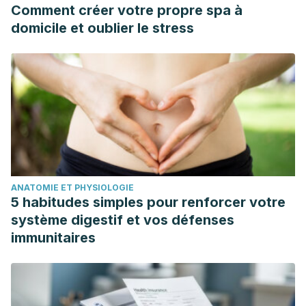
The Evidence for Saturated Fat and for Sugar Related to
Comment créer votre propre spa à
Coronary Heart Disease.
Progress in cardiovascular
domicile et oublier le stress
diseases
,
58
(5), 464-72.
https://www.ncbi.nlm.nih.gov/pmc/articles/PMC4856550/
Sucrose, high-sugar foods, and risk of endometrial
cancer–a population-based cohort study (2011). Friberg E,
Wallin A, Wolk A.
https://www.ncbi.nlm.nih.gov/pubmed/21765006
Institute of Medicine (US) Committee on Sleep Medicine
and Research; Colten HR, Altevogt BM, editors. Sleep
ANATOMIE ET PHYSIOLOGIE
Disorders and Sleep Deprivation: An Unmet Public Health
5 habitudes simples pour renforcer votre
Problem. Washington (DC): National Academies Press (US);
système digestif et vos défenses
2006. 3, Extent and Health Consequences of Chronic
immunitaires
Sleep Loss and Sleep Disorders.
https://www.ncbi.nlm.nih.gov/books/NBK19961/