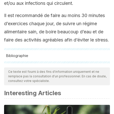
et/ou aux infections qui circulent.
Il est recommandé de faire au moins 30 minutes
d’exercices chaque jour, de suivre un régime
alimentaire sain, de boire beaucoup d’eau et de
faire des activités agréables afin d’éviter le stress.
Bibliographie
Toutes les sources citées ont été examinées en profondeur
par notre équipe pour garantir leur qualité, leur fiabilité, leur
Ce texte est fourni à des fins d'information uniquement et ne
remplace pas la consultation d'un professionnel. En cas de doute,
actualité et leur validité. La bibliographie de cet article a été
consultez votre spécialiste.
considérée comme fiable et précise sur le plan académique
Interesting Articles
ou scientifique
Imagen principal cortesía de
© wikiHow.com
Schneiderman, N., Ironson, G., & Siegel, S. D. (2005). Stress