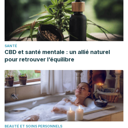
and health: psychological, behavioral, and biological
determinants.
Annual review of clinical psychology
,
1
, 607-
28.
https://www.ncbi.nlm.nih.gov/pmc/articles/PMC2568977/
Rippe, J. M., & Angelopoulos, T. J. (2015). Sugars and
Health Controversies: What Does the Science Say?.
SANTÉ
Advances in Nutrition
,
6
(4), 493S–503S.
CBD et santé mentale : un allié naturel
doi:10.3945/an.114.007195
pour retrouver l’équilibre
https://www.ncbi.nlm.nih.gov/pmc/articles/PMC4496732/
Luo, S., Monterosso, J. R., Sarpelleh, K., & Page, K. A.
(2015). Differential effects of fructose versus glucose on
brain and appetitive responses to food cues and decisions
for food rewards.
Proceedings of the National Academy of
Sciences of the United States of America
,
112
(20), 6509-14.
https://www.ncbi.nlm.nih.gov/pmc/articles/PMC4443321/
DiNicolantonio, J. J., Lucan, S. C., & O’Keefe, J. H. (2015).
BEAUTÉ ET SOINS PERSONNELS