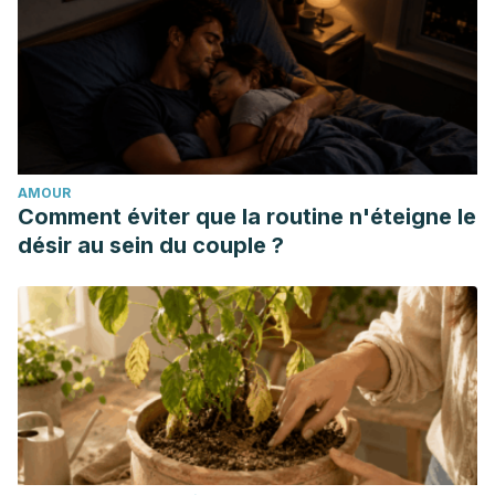
Staphylococcus aureus and Candida albicans;
downregulating cytokine and microbial protein expression.
Scientific reports
,
8
(1), 1732. doi:10.1038/s41598-017-18618-
x
https://www.ncbi.nlm.nih.gov/pmc/articles/PMC5788933/
Johnston C, et al. (2006). Vinegar: Medicinal uses and
AMOUR
antiglycemic effect.
Comment éviter que la routine n'éteigne le
ncbi.nlm.nih.gov/pmc/articles/PMC1785201
désir au sein du couple ?
Gopal J, et al. (2017). Authenticating apple cider vinegar’s
home remedy claims: Antibacterial, antifungal, antiviral
properties and cytotoxicity aspect. DOI:
10.1080/14786419.2017.1413567