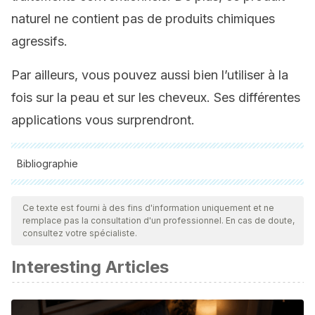
naturel ne contient pas de produits chimiques
agressifs.
Par ailleurs, vous pouvez aussi bien l’utiliser à la
fois sur la peau et sur les cheveux. Ses différentes
applications vous surprendront.
Bibliographie
Toutes les sources citées ont été examinées en profondeur
par notre équipe pour garantir leur qualité, leur fiabilité, leur
Ce texte est fourni à des fins d'information uniquement et ne
remplace pas la consultation d'un professionnel. En cas de doute,
actualité et leur validité. La bibliographie de cet article a été
consultez votre spécialiste.
considérée comme fiable et précise sur le plan académique
Interesting Articles
ou scientifique
Yagnik, D., Serafin, V., & J Shah, A. (2018). Antimicrobial
activity of apple cider vinegar against Escherichia coli,