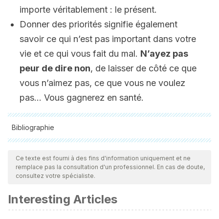
importe véritablement : le présent.
Donner des priorités signifie également
savoir ce qui n’est pas important dans votre
vie et ce qui vous fait du mal.
N’ayez pas
peur de dire non
, de laisser de côté ce que
vous n’aimez pas, ce que vous ne voulez
pas… Vous gagnerez en santé.
Bibliographie
Toutes les sources citées ont été examinées en profondeur
par notre équipe pour garantir leur qualité, leur fiabilité, leur
Ce texte est fourni à des fins d'information uniquement et ne
remplace pas la consultation d'un professionnel. En cas de doute,
actualité et leur validité. La bibliographie de cet article a été
consultez votre spécialiste.
considérée comme fiable et précise sur le plan académique
Interesting Articles
ou scientifique
Rayman, M. P. (2012). Selenium and human health. The