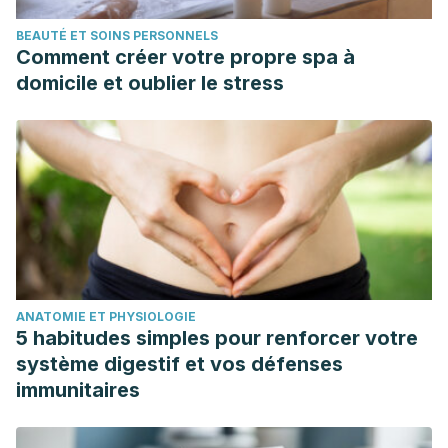
answers/hypothyroidism-diet/faq-20058554
BEAUTÉ ET SOINS PERSONNELS
VV.AA. (2017). Efectos del deporte sobre la glándula
Comment créer votre propre spa à
tiroides. http://scielo.sld.cu/scielo.php?
domicile et oublier le stress
script=sci_arttext&pid=S0864-03002017000300013
Biblioteca Nacional de Medicina de Estados Unidos.
https://medlineplus.gov/spanish/ency/article/000371.htm
Segerstrom, Suzanne., Miller, Gregory.
(2004).Psychological Stress and the Human Immune
System: A Meta-Analytic Study of 30 Years of Inquiry.
https://www.ncbi.nlm.nih.gov/pmc/articles/PMC1361287/
ANATOMIE ET PHYSIOLOGIE
5 habitudes simples pour renforcer votre
système digestif et vos défenses
immunitaires