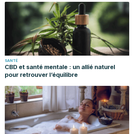
Lancet. https://doi.org/10.1016/S0140-6736(11)61452-9
Nestle, F. O., Di Meglio, P., Qin, J. Z., & Nickoloff, B. J.
(2009). Skin immune sentinels in health and disease. Nature
Reviews Immunology. https://doi.org/10.1038/nri2622
Krassas, G. E., Poppe, K., & Glinoer, D. (2010). Thyroid
function and human reproductive health. Endocrine
Reviews. https://doi.org/10.1210/er.2009-0041
SANTÉ
Brown, K., & Arthur, J. (2008). Selenium, selenoproteins
CBD et santé mentale : un allié naturel
and human health: a review. Public Health Nutrition.
pour retrouver l’équilibre
https://doi.org/10.1079/phn2001143
Pedreros, Nicolás. (2016).Beneficios del consumo de
crucíferas en la salud humana.
https://www.researchgate.net/publication/316273005_Benefi
_Benefits_of_Cruciferous_vegetables_consumption_on_human_
Clínica Mayo. https://www.mayoclinic.org/es-es/diseases-
conditions/hypothyroidism/expert-