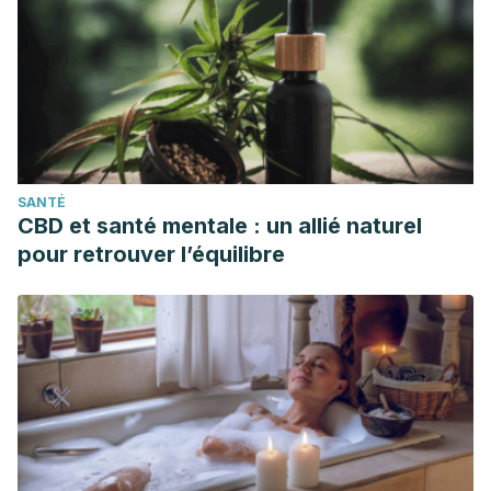
antimicrobial activity for oral microorganisms. Archives of
oral biology, 56(7), 650–654.
https://doi.org/10.1016/j.archoralbio.2011.01.011
Verallo-Rowell VM, Dillague KM, Syah-Tjundawan BS.
Novel antibacterial and emollient effects of coconut and
virgin olive oils in adult atopic dermatitis. Dermatitis.
SANTÉ
2008;19(6):308-315.
CBD et santé mentale : un allié naturel
Agero AL, Verallo-Rowell VM. A randomized double-blind
pour retrouver l’équilibre
controlled trial comparing extra virgin coconut oil with
mineral oil as a moisturizer for mild to moderate
xerosis. Dermatitis. 2004;15(3):109-116.
doi:10.2310/6620.2004.04006
Kappally, Shijna & Shirwaikar, Arun & Shirwaikar, Annie.
(2015). Hygeia:: journal for drugs and medicines COCONUT
OIL – A REVIEW OF POTENTIAL APPLICATIONS. Hygeia::
journal for drugs and medicines. 7. 34-41.