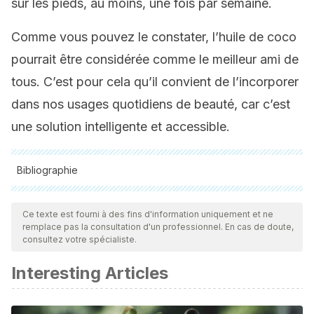
sur les pieds, au moins, une fois par semaine.
Comme vous pouvez le constater, l’huile de coco
pourrait être considérée comme le meilleur ami de
tous. C’est pour cela qu’il convient de l’incorporer
dans nos usages quotidiens de beauté, car c’est
une solution intelligente et accessible.
Bibliographie
Toutes les sources citées ont été examinées en profondeur
par notre équipe pour garantir leur qualité, leur fiabilité, leur
Ce texte est fourni à des fins d'information uniquement et ne
remplace pas la consultation d'un professionnel. En cas de doute,
actualité et leur validité. La bibliographie de cet article a été
consultez votre spécialiste.
considérée comme fiable et précise sur le plan académique
Interesting Articles
ou scientifique
Huang, C. B., Alimova, Y., Myers, T. M., & Ebersole, J. L.
(2011). Short- and medium-chain fatty acids exhibit