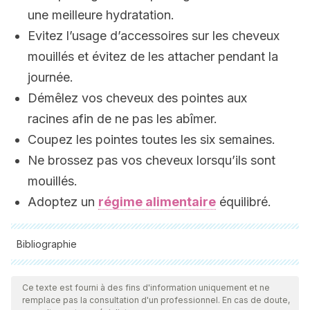
une meilleure hydratation.
Evitez l’usage d’accessoires sur les cheveux
mouillés et évitez de les attacher pendant la
journée.
Démêlez vos cheveux des pointes aux
racines afin de ne pas les abîmer.
Coupez les pointes toutes les six semaines.
Ne brossez pas vos cheveux lorsqu’ils sont
mouillés.
Adoptez un
régime alimentaire
équilibré.
Bibliographie
Toutes les sources citées ont été examinées en profondeur
par notre équipe pour garantir leur qualité, leur fiabilité, leur
Ce texte est fourni à des fins d'information uniquement et ne
remplace pas la consultation d'un professionnel. En cas de doute,
actualité et leur validité. La bibliographie de cet article a été