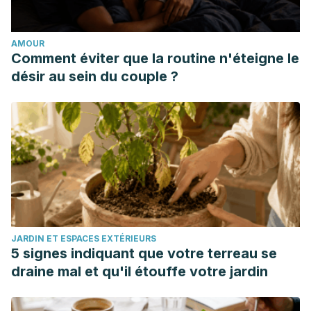
presentación de padres y compañeros.
Journal of Family
Studies
, 19 (1), 99–
AMOUR
107. https://doi.org/10.5172/jfs.2013.19.1.99
Comment éviter que la routine n'éteigne le
Piko, BF y Balázs, M. Á
. (2012). ¿Control o
désir au sein du couple ?
participación? Relación entre estilo parental autoritario y
sintomatología depresiva adolescente.
Psiquiatría europea
del niño y el adolescente
, 21 (3), 149-
155. https://doi.org/10.1007/s00787-012-0246-0
JARDIN ET ESPACES EXTÉRIEURS
5 signes indiquant que votre terreau se
draine mal et qu'il étouffe votre jardin