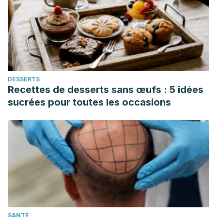
Gynecology
. 7th ed. Philadelphia, PA: Elsevier; 2017:chap
28.
Smith RP. Carcinoma in situ (cervix). In: Smith RP,
ed.
Netter’s Obstetrics & Gynecology
. 3rd ed. Philadelphia,
PA: Elsevier; 2018:chap 115.
DESSERTS
Recettes de desserts sans œufs : 5 idées
sucrées pour toutes les occasions
SANTÉ