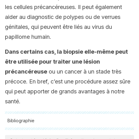
les cellules précancéreuses. Il peut également
aider au diagnostic de polypes ou de verrues
génitales, qui peuvent être liés au virus du
papillome humain.
Dans certains cas, la biopsie elle-même peut
être utilisée pour traiter une lésion
précancéreuse
ou un cancer à un stade très
précoce. En bref, c’est une procédure assez sûre
qui peut apporter de grands avantages à notre
santé.
Bibliographie
Toutes les sources citées ont été examinées en profondeur
par notre équipe pour garantir leur qualité, leur fiabilité, leur