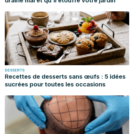
draine mal et qu'il étouffe votre jardin
https://www.accessdata.fda.gov/scripts/cdrh/cfdocs/cfcfr/C
fr=182.1320&SearchTerm=glycerin
Sánchez V. Todo sobre tus cejas. Academia Española de
Dermatología y Venereología. España; 2014.
https://aedv.es/comunicacion/notas-de-prensa/todo-
sobre-tus-cejas/
Vimont C. Conozca los riesgos del embellecimiento de las
cejas y pestañas. Academia Americana de Oftalmología.
DESSERTS
Estados Unidos; 2017. https://www.aao.org/salud-
Recettes de desserts sans œufs : 5 idées
ocular/noticias/tenir-las-cejas-y-las-pestanas-danar-su-
sucrées pour toutes les occasions
vision