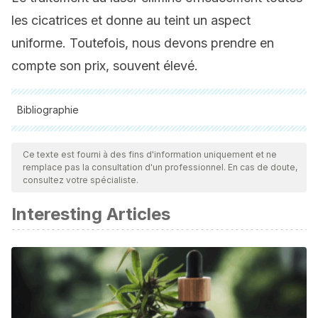
les cicatrices et donne au teint un aspect
uniforme. Toutefois, nous devons prendre en
compte son prix, souvent élevé.
Bibliographie
Toutes les sources citées ont été examinées en profondeur
par notre équipe pour garantir leur qualité, leur fiabilité, leur
Ce texte est fourni à des fins d'information uniquement et ne
remplace pas la consultation d'un professionnel. En cas de doute,
actualité et leur validité. La bibliographie de cet article a été
consultez votre spécialiste.
considérée comme fiable et précise sur le plan académique
Interesting Articles
ou scientifique
Herranz, P. (2012).
CICATRICES, GUÍA DE VALORACIÓN Y
TRATAMIENTO
.
Cicatrices , guía de valoración y
tratamiento
(pp. 3–34). PUBLICIDAD JUST IN TIME S.L.
https://doi.org/M-41381-2012
Marchi-Lipski, F., & Duviau, F. (1998). Posibilidades de la