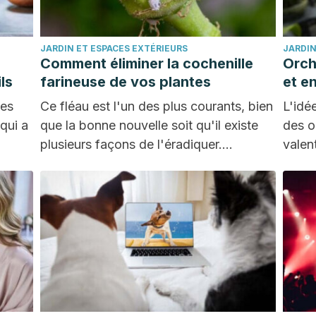
JARDIN ET ESPACES EXTÉRIEURS
JARDIN
Comment éliminer la cochenille
Orch
ls
farineuse de vos plantes
et e
des
Ce fléau est l'un des plus courants, bien
L'idé
qui a
que la bonne nouvelle soit qu'il existe
des o
plusieurs façons de l'éradiquer.
valen
Restez…
elles 