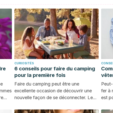
CURIOSITÉS
CONSEI
dre
6 conseils pour faire du camping
Comm
pour la première fois
vête
le
Faire du camping peut être une
Peut-
sommes
excellente occasion de découvrir une
fer à
re
nouvelle façon de se déconnecter. Les
est p
bienfaits du camping…
sans 