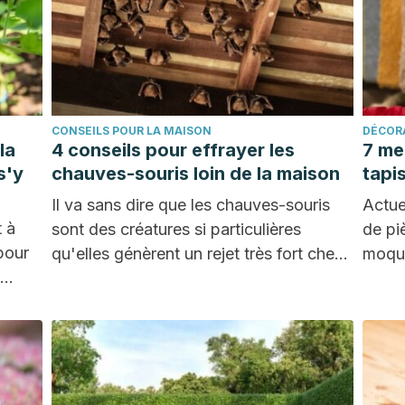
CONSEILS POUR LA MAISON
DÉCOR
la
4 conseils pour effrayer les
7 me
s'y
chauves-souris loin de la maison
tapi
Il va sans dire que les chauves-souris
Actue
t à
sont des créatures si particulières
de pi
pour
qu'elles génèrent un rejet très fort chez
moque
i…
la…
carre