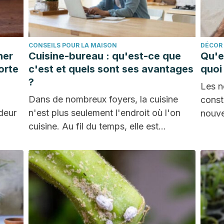
CONSEILS POUR LA MAISON
DÉCOR
ner
Cuisine-bureau : qu'est-ce que
Qu'e
orte
c'est et quels sont ses avantages
quoi 
?
Les n
Dans de nombreux foyers, la cuisine
const
deur
n'est plus seulement l'endroit où l'on
nouve
cuisine. Au fil du temps, elle est
tâche
devenue…