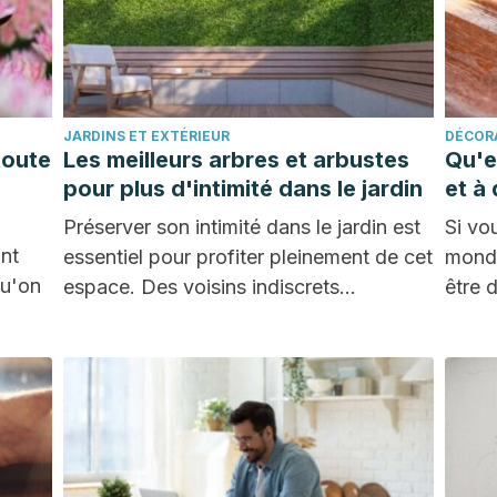
JARDINS ET EXTÉRIEUR
DÉCOR
toute
Les meilleurs arbres et arbustes
Qu'e
pour plus d'intimité dans le jardin
et à 
Préserver son intimité dans le jardin est
Si vo
ant
essentiel pour profiter pleinement de cet
monde
Qu'on
espace. Des voisins indiscrets
être 
pourraient ruiner une…
techn