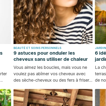
BEAUTÉ ET SOINS PERSONNELS
JARDIN
us
9 astuces pour onduler les
6 id
cheveux sans utiliser de chaleur
jardi
Vous aimez les boucles, mais vous ne
La cha
rter
voulez pas abîmer vos cheveux avec
terra
des sèche-cheveux ou des fers à friser…
de no
comm