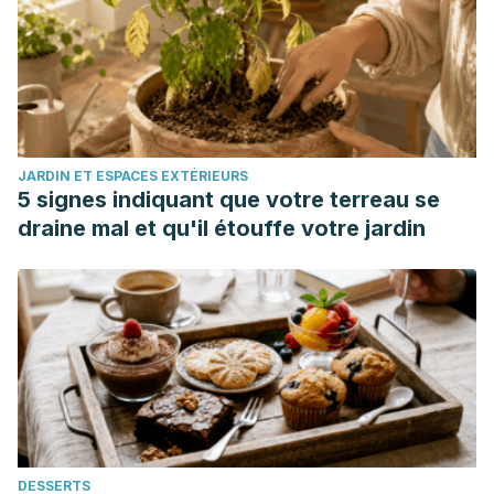
https://doi.org/10.1533/9780857095671.366
Rao, P. V., & Gan, S. H. (2014). Cinnamon: A multifaceted
medicinal plant. Evidence-Based Complementary and
Alternative Medicine.
https://doi.org/10.1155/2014/642942
JARDIN ET ESPACES EXTÉRIEURS
5 signes indiquant que votre terreau se
draine mal et qu'il étouffe votre jardin
DESSERTS