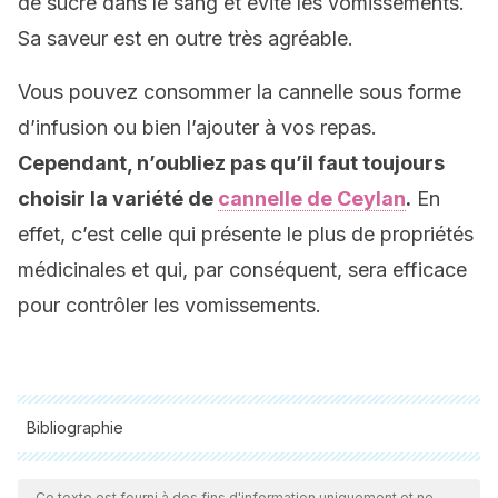
de sucre dans le sang et évite les vomissements.
Sa saveur est en outre très agréable.
Vous pouvez consommer la cannelle sous forme
d’infusion ou bien l’ajouter à vos repas.
Cependant, n’oubliez pas qu’il faut toujours
choisir la variété de
cannelle de Ceylan
.
En
effet, c’est celle qui présente le plus de propriétés
médicinales et qui, par conséquent, sera efficace
pour contrôler les vomissements.
Bibliographie
Toutes les sources citées ont été examinées en profondeur
par notre équipe pour garantir leur qualité, leur fiabilité, leur
Ce texte est fourni à des fins d'information uniquement et ne