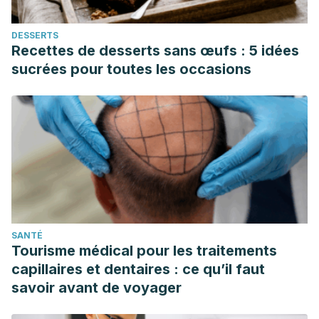
multicenter, randomized, double-blind, sham device-
controlled trial.
Medicine
, 99(29).
DESSERTS
https://www.ncbi.nlm.nih.gov/pmc/articles/PMC7373546/
Recettes de desserts sans œufs : 5 idées
sucrées pour toutes les occasions
SANTÉ
Tourisme médical pour les traitements
capillaires et dentaires : ce qu’il faut
savoir avant de voyager