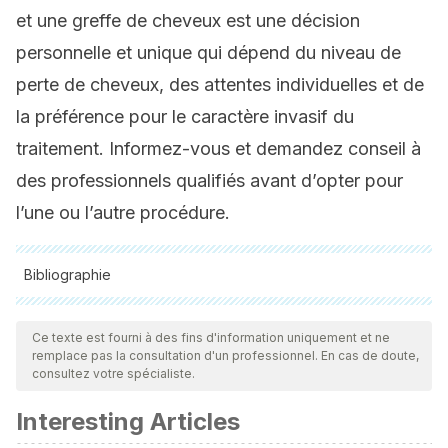
et une greffe de cheveux est une décision
personnelle et unique qui dépend du niveau de
perte de cheveux, des attentes individuelles et de
la préférence pour le caractère invasif du
traitement. Informez-vous et demandez conseil à
des professionnels qualifiés avant d’opter pour
l’une ou l’autre procédure.
Bibliographie
Toutes les sources citées ont été examinées en profondeur
par notre équipe pour garantir leur qualité, leur fiabilité, leur
Ce texte est fourni à des fins d'information uniquement et ne
remplace pas la consultation d'un professionnel. En cas de doute,
actualité et leur validité. La bibliographie de cet article a été
consultez votre spécialiste.
considérée comme fiable et précise sur le plan académique
Interesting Articles
ou scientifique