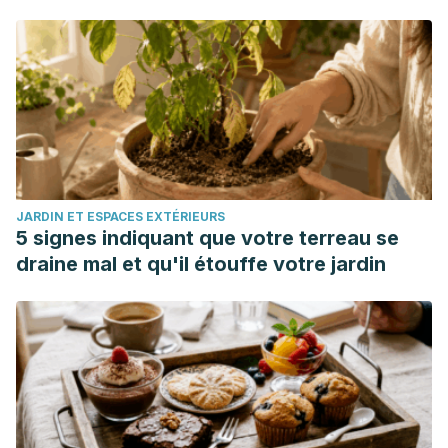
Kim, J. H., Son, H. S., Yu, D. A., Choe, Y. B., & Lee, Y. W.
(2023). Assessment of effects of low-level light therapy on
scalp condition and hair growth.
Indian Journal of
Dermatology
, 68(4), 487-492.
https://journals.lww.com/ijod/fulltext/2023/68040/assessment_
Nadimi, S. (2020). Complications with hair transplantation.
Facial Plastic Surgery Clinics,
28(2), 225-235.
https://www.sciencedirect.com/science/article/abs/pii/S10
JARDIN ET ESPACES EXTÉRIEURS
via%3Dihub
5 signes indiquant que votre terreau se
Pillai, J. K., & Mysore, V. (2021). Role of low-level light
draine mal et qu'il étouffe votre jardin
therapy (LLLT) in androgenetic alopecia.
Journal of
Cutaneous and Aesthetic Surgery
, 14(4), 385.
https://www.ncbi.nlm.nih.gov/pmc/articles/PMC8906269/
Yoon, J. S., Ku, W. Y., Lee, J. H., & Ahn, H. C. (2020). Low-
level light therapy using a helmet-type device for the
treatment of androgenetic alopecia: A 16-week,