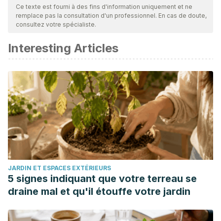
par notre équipe pour garantir leur qualité, leur fiabilité, leur
Ce texte est fourni à des fins d'information uniquement et ne
remplace pas la consultation d'un professionnel. En cas de doute,
actualité et leur validité. La bibliographie de cet article a été
consultez votre spécialiste.
considérée comme fiable et précise sur le plan académique
Interesting Articles
ou scientifique
Álvarez A, Hernández V, Medina P. Comunicación entre
padres e hijos adolescentes. Revista de Divulgación
Científica. México; 2017.
https://www.mendeley.com/catalogue/084041d5-aa14-
3e9a-815b-468593c5c064/?
utm_source=desktop&utm_medium=1.19.4&utm_campaign=op
fd92-44e3-8640-0dcb7cf52949%7D
Arteaga R. Matriz FODA. Coordinación de Universidad
JARDIN ET ESPACES EXTÉRIEURS
Abierta, Innovación Educativa y Educación a Distancia.
5 signes indiquant que votre terreau se
México; 2020.
draine mal et qu'il étouffe votre jardin
https://www.mendeley.com/catalogue/e2c4f4eb-19ac-
3ab6-8dfc-9e573367aad3/?