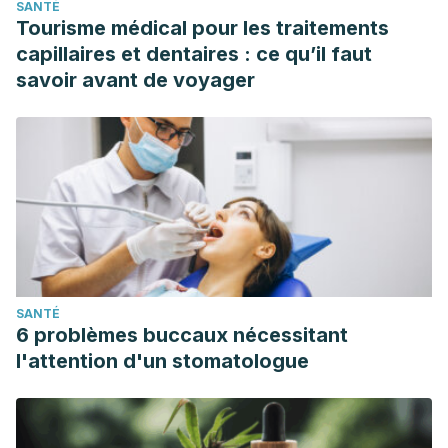
SANTÉ
familiar: una determinante de la conducta de los
Tourisme médical pour les traitements
adolescentes. Revista Electrónica de Portales Médicos.
capillaires et dentaires : ce qu’il faut
España; 2017.
savoir avant de voyager
https://www.mendeley.com/catalogue/c27a31b5-1c8e-391f-
82e1-adb57ac470d3/?
utm_source=desktop&utm_medium=1.19.4&utm_campaign=op
3cc2-445e-a81f-21e493d3b2a3%7D
¿Qué es la adolescencia? Unicef. Uruguay; 2020.
https://www.unicef.org/uruguay/que-es-la-adolescencia
Salud del adolescente. OMS.
https://www.who.int/es/health-topics/adolescent-
SANTÉ
health#tab=tab_1
6 problèmes buccaux nécessitant
l'attention d'un stomatologue