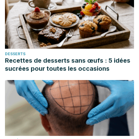
utm_source=desktop&utm_medium=1.19.4&utm_campaign=op
4738-4137-9b93-c551a23b4db0%7D
Casadiego Granados J, Martínez Estrada C, Riatiga
Corredor A, Vergara López E. Habilidades de la
comunicación asertiva como estrategia en la resolución de
conflictos familiares que permita contribuir al desarrollo
DESSERTS
humano integral en la familia. Repositorio Institucional de la
Recettes de desserts sans œufs : 5 idées
Universidad Nacional Abierta y a Distancia. Colombia; 2015.
sucrées pour toutes les occasions
https://www.mendeley.com/catalogue/0987e205-1d69-
339e-bac6-52c9bba20ac4/?
utm_source=desktop&utm_medium=1.19.4&utm_campaign=op
c564-417c-a650-a1125581bc50%7D
Efectos del acoso. Stopbullying. Estados Unidos.
https://espanol.stopbullying.gov/acoso-escolar-
mkc4/efectos
Gavilanes Y, Rengel R, Rojas L, Suárez R. La funcionalidad