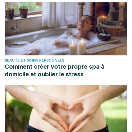
https://www.ncbi.nlm.nih.gov/pmc/articles/PMC5315033/
Foster M, Hunter D, Samman S. Evaluation of the Nutritional
and Metabolic Effects of Aloe vera. In: Benzie IFF, Wachtel-
Galor S, editors. Herbal Medicine: Biomolecular and Clinical
Aspects. 2nd edition. Boca Raton (FL): CRC Press/Taylor &
Francis; 2011. Chapter 3.
https://www.ncbi.nlm.nih.gov/books/NBK92765/
BEAUTÉ ET SOINS PERSONNELS
Comment créer votre propre spa à
domicile et oublier le stress