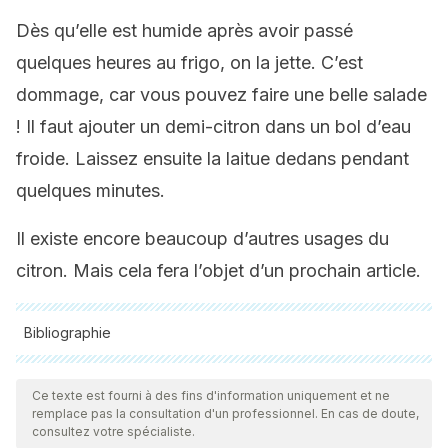
Dès qu’elle est humide après avoir passé
quelques heures au frigo, on la jette. C’est
dommage, car vous pouvez faire une belle salade
! Il faut ajouter un demi-citron dans un bol d’eau
froide. Laissez ensuite la laitue dedans pendant
quelques minutes.
Il existe encore beaucoup d’autres usages du
citron. Mais cela fera l’objet d’un prochain article.
Bibliographie
Toutes les sources citées ont été examinées en profondeur
par notre équipe pour garantir leur qualité, leur fiabilité, leur
Ce texte est fourni à des fins d'information uniquement et ne
remplace pas la consultation d'un professionnel. En cas de doute,
actualité et leur validité. La bibliographie de cet article a été
consultez votre spécialiste.
considérée comme fiable et précise sur le plan académique