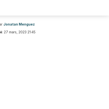
ar
Jonatan Menguez
ié
:
27 mars, 2023 21:45