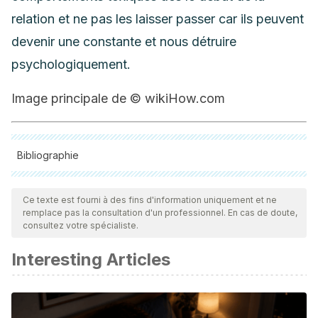
relation et ne pas les laisser passer car ils peuvent
devenir une constante et nous détruire
psychologiquement.
Image principale de © wikiHow.com
Bibliographie
Toutes les sources citées ont été examinées en profondeur
par notre équipe pour garantir leur qualité, leur fiabilité, leur
Ce texte est fourni à des fins d'information uniquement et ne
remplace pas la consultation d'un professionnel. En cas de doute,
actualité et leur validité. La bibliographie de cet article a été
consultez votre spécialiste.
considérée comme fiable et précise sur le plan académique
Interesting Articles
ou scientifique
Novoa Patiño, José. (2011).El egocentrismo en la teoría del
desarrollo de Norbert Elias1.