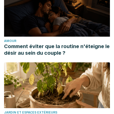
http://www.scielo.org.co/pdf/unih/n71/n71a05.pdf
AMOUR
Comment éviter que la routine n'éteigne le
désir au sein du couple ?
JARDIN ET ESPACES EXTÉRIEURS