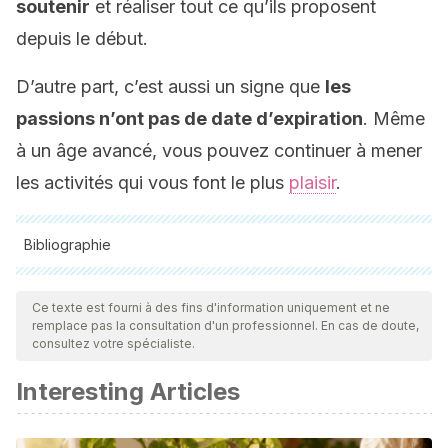
soutenir
et réaliser tout ce qu’ils proposent
depuis le début.
D’autre part, c’est aussi un signe que
les
passions n’ont pas de date d’expiration
. Même
à un âge avancé, vous pouvez continuer à mener
les activités qui vous font le plus
plaisir
.
Bibliographie
Toutes les sources citées ont été examinées en profondeur
par notre équipe pour garantir leur qualité, leur fiabilité, leur
Ce texte est fourni à des fins d'information uniquement et ne
remplace pas la consultation d'un professionnel. En cas de doute,
actualité et leur validité. La bibliographie de cet article a été
consultez votre spécialiste.
considérée comme fiable et précise sur le plan académique
Interesting Articles
ou scientifique
Elisondo, Romina, Donolo, Danilo,
Interculturalidad,
apertura a experiencias y creatividad. Aportes para una