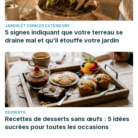
ético.
Paidós, Buenos Aires.
González Menéndez, Andrea. (2004). La vigencia del
Psicoanálisis: un más allá del diván.
Metaphora
, (3), 33-38.
JARDIN ET ESPACES EXTÉRIEURS
Recuperado em 12 de maio de 2022, de
5 signes indiquant que votre terreau se
http://pepsic.bvsalud.org/scielo.php?
draine mal et qu'il étouffe votre jardin
script=sci_arttext&pid=S2072-
06962004000100005&lng=pt&tlng=es.
DESSERTS
Recettes de desserts sans œufs : 5 idées
sucrées pour toutes les occasions