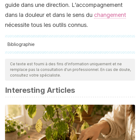
guide dans une direction. L’accompagnement
dans la douleur et dans le sens du
changement
nécessite tous les outils connus.
Bibliographie
Toutes les sources citées ont été examinées en profondeur
par notre équipe pour garantir leur qualité, leur fiabilité, leur
Ce texte est fourni à des fins d'information uniquement et ne
remplace pas la consultation d'un professionnel. En cas de doute,
actualité et leur validité. La bibliographie de cet article a été
consultez votre spécialiste.
considérée comme fiable et précise sur le plan académique
Interesting Articles
ou scientifique
Sánchez Domínguez, Juan Pablo. (2018). EL
PSICOANÁLISIS Y SU LUGAR ENTRE LAS CIENCIAS.
Límite
(Arica)
,
13
(42), 44-60. https://dx.doi.org/10.4067/S0718-
50652018000200044
Bleichmar, S. (2006)
La construcción del sujeto