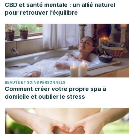
Schoenen J, Jacquy J, Lenaerts M. Effectiveness of high-
CBD et santé mentale : un allié naturel
dose riboflavin in migraine prophylaxis. A randomized
pour retrouver l’équilibre
controlled trial. Neurology. 1998 Feb;50(2):466-70. doi:
10.1212/wnl.50.2.466. PMID: 9484373.
BEAUTÉ ET SOINS PERSONNELS
Comment créer votre propre spa à
domicile et oublier le stress