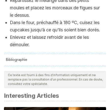
Répartissez le mélange dans des petits
moules et placez les morceaux de figues sur
le dessus.
Dans le four, préchauffé à 180 ºC, cuisez les
cupcakes jusqu’à ce qu’ils soient bien dorés.
Enlevez et laissez refroidir avant de les
démouler.
Bibliographie
Toutes les sources citées ont été examinées en profondeur
par notre équipe pour garantir leur qualité, leur fiabilité, leur
Ce texte est fourni à des fins d'information uniquement et ne
remplace pas la consultation d'un professionnel. En cas de doute,
actualité et leur validité. La bibliographie de cet article a été
consultez votre spécialiste.
considérée comme fiable et précise sur le plan académique
Interesting Articles
ou scientifique
Liu, R. H. (2013). Health-Promoting Components of Fruits
and Vegetables in the Diet. Advances in Nutrition: An