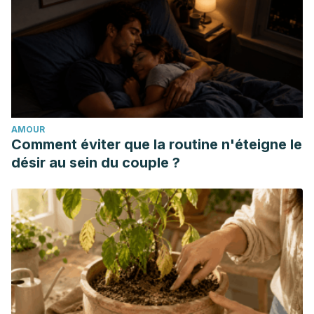
International Review Journal.
https://doi.org/10.3945/an.112.003517
Dhingra, D., Michael, M., Rajput, H., & Patil, R. T. (2012).
Dietary fibre in foods: A review. Journal of Food Science
and Technology.
https://doi.org/10.1007/s13197-011-0365-5
Delcour, J. A., Poutanen, K., Brennan, C. S. S., & Zealand, N.
AMOUR
(2013). Fibre-Rich and Wholegrain Foods. Fibre-Rich and
Comment éviter que la routine n'éteigne le
Wholegrain Foods.
désir au sein du couple ?
https://doi.org/10.1533/9780857095787.4.311
Drewnowski, A. (2010). The nutrient rich foods index helps
to identify healthy, affordable foods. American Journal of
Clinical Nutrition.
https://doi.org/10.3945/ajcn.2010.28450D