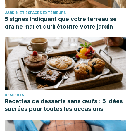
supplementation effects on human glycemic control: A
JARDIN ET ESPACES EXTÉRIEURS
mechanistic insight.
Diabetes & Metabolic Syndrome:
5 signes indiquant que votre terreau se
Clinical Research & Reviews
, 16(7), 102540.
draine mal et qu'il étouffe votre jardin
https://www.sciencedirect.com/science/article/pii/S18714021
DESSERTS
Recettes de desserts sans œufs : 5 idées
sucrées pour toutes les occasions