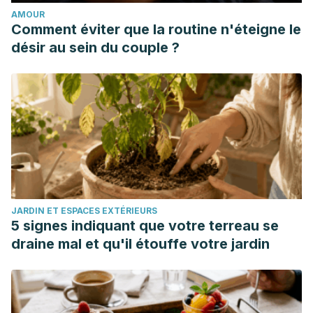
mobiliario y objetos decorativos, ISSN-e 2255-2057, Vol. 6,
AMOUR
Nº. 7, 2017, págs. 20-41. Disponible en:
Comment éviter que la routine n'éteigne le
https://dialnet.unirioja.es/servlet/articulo?codigo=5838043
désir au sein du couple ?
JARDIN ET ESPACES EXTÉRIEURS
5 signes indiquant que votre terreau se
draine mal et qu'il étouffe votre jardin