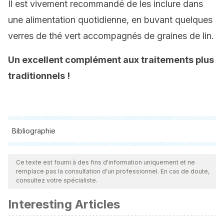
Il est vivement recommandé de les inclure dans
une alimentation quotidienne, en buvant quelques
verres de thé vert accompagnés de graines de lin.
Un excellent complément aux traitements plus
traditionnels !
Bibliographie
Toutes les sources citées ont été examinées en profondeur
par notre équipe pour garantir leur qualité, leur fiabilité, leur
Ce texte est fourni à des fins d'information uniquement et ne
remplace pas la consultation d'un professionnel. En cas de doute,
actualité et leur validité. La bibliographie de cet article a été
consultez votre spécialiste.
considérée comme fiable et précise sur le plan académique
Interesting Articles
ou scientifique
Institut National du Cancer. (2013).
Les Cancers en France
.