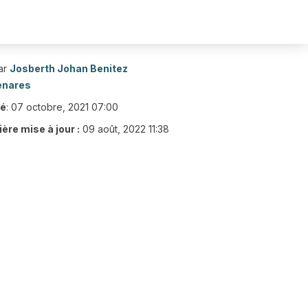
ar
Josberth Johan Benitez
enares
ié
:
07 octobre, 2021 07:00
ère mise à jour :
09 août, 2022 11:38