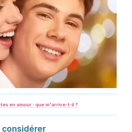
tes en amour : que m'arrive-t-il ?
 considérer