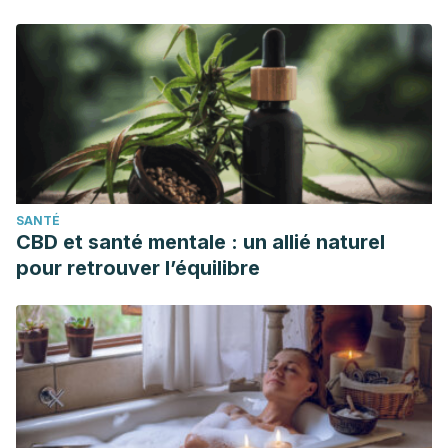
Basu, A., Nguyen, A., Betts, N. M., & Lyons, T. J. (2014).
Strawberry as a functional food: an evidence-based
review.
Critical Reviews in Food Science and Nutrition,
54
(6), 790-806.
https://www.tandfonline.com/doi/abs/10.1080/10408398.2011.
El-Shazly, S. A., Ahmed, M. M., AL-Harbi, M. S., Alkafafy, M.
E., El-Sawy, H. B., & Amer, S. A. M. (2018). Physiological and
molecular study on the anti-obesity effects of pineapple
SANTÉ
(Ananas comosus) juice in male Wistar rat.
Food Science
CBD et santé mentale : un allié naturel
and Biotechnology, 27
, 1429-1438.
pour retrouver l’équilibre
https://www.ncbi.nlm.nih.gov/pmc/articles/PMC6170270/
Gupta, C., Prakash, D., & Gupta, S. (2015). Appetite
suppressing phyto nutrients: potential for combating
obesity.
Journal of Nutritional Health & Food Engineering,
3
(3), 319-326.
https://medcraveonline.com/JNHFE/appetite-suppressing-