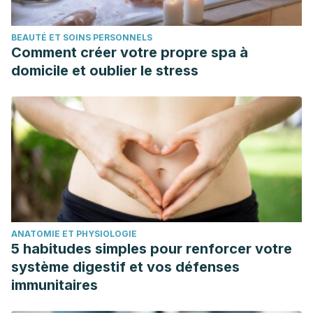
phyto-nutrients-potential-for-combating-obesitynbsp.html
Hossain, M. F., Akhtar, S., & Anwar, M. (2015). Nutritional
BEAUTÉ ET SOINS PERSONNELS
value and medicinal benefits of pineapple.
International
Comment créer votre propre spa à
Journal of Nutrition and Food Sciences, 4
(1), 84-88.
domicile et oublier le stress
https://sciencepublishinggroup.com/article/10.11648/10005330
Instituto Nacional de la Diabetes y las Enfermedades
Digestivas y Renales. (Diciembre de 2014).
La nutrición y la
pérdida de peso: mitos y verdades
. NIH.
https://www.niddk.nih.gov/health-information/informacion-
de-la-salud/control-de-peso/nutricion-perdida-peso-
mitos-verdades
Obert, J., Pearlman, M., Obert, L., & Chapin, S. (2017).
ANATOMIE ET PHYSIOLOGIE
Popular Weight Loss Strategies: a Review of Four Weight
5 habitudes simples pour renforcer votre
Loss Techniques.
Current Gastroenterology Reports, 19
(61),
système digestif et vos défenses
1-4.
https://link.springer.com/article/10.1007/s11894-017-
immunitaires
0603-8