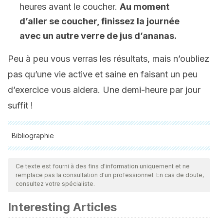
heures avant le coucher.
Au moment
d’aller se coucher, finissez la journée
avec un autre verre de jus d’ananas.
Peu à peu vous verras les résultats, mais n’oubliez
pas qu’une vie active et saine en faisant un peu
d’exercice vous aidera. Une demi-heure par jour
suffit !
Bibliographie
Toutes les sources citées ont été examinées en profondeur
par notre équipe pour garantir leur qualité, leur fiabilité, leur
Ce texte est fourni à des fins d'information uniquement et ne
remplace pas la consultation d'un professionnel. En cas de doute,
actualité et leur validité. La bibliographie de cet article a été
consultez votre spécialiste.
considérée comme fiable et précise sur le plan académique
Interesting Articles
ou scientifique