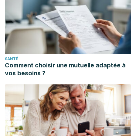
Shakib, Z., Shahraki, N., Razavi, B. M., & Hosseinzadeh, H.
(2019). Aloe vera as an herbal medicine in the treatment of
metabolic syndrome: A review.
Phytotherapy Research,
33
(10), 2649-2660.
https://pubmed.ncbi.nlm.nih.gov/31456283/
Uthpala, T. G. G., Marapana, R. A. U. J., Lakmini, K. P. C., &
Wettimuny, D. C. (2020). Nutritional Bioactive Compounds
SANTÉ
and Health Benefits of Fresh and Processed Cucumber
Comment choisir une mutuelle adaptée à
(Cucumis Sativus L.).
Sumerianz Journal of Biotechnology,
vos besoins ?
3
(9), 75-82.
http://www.dr.lib.sjp.ac.lk/handle/123456789/12306