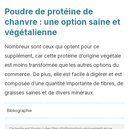
Poudre de protéine de
chanvre : une option saine et
végétalienne
Nombreux sont ceux qui optent pour ce
supplément, car cette protéine d’origine végétale
est moins transformée que les autres options du
commerce. De plus, elle est facile à digérer et est
composée d’une quantité importante de fibres, de
graisses saines et de divers minéraux.
Bibliographie
Toutes les sources citées ont été examinées en profondeur
par notre équipe pour garantir leur qualité, leur fiabilité, leur
Ce texte est fourni à des fins d'information uniquement et ne