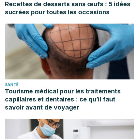
Recettes de desserts sans œufs : 5 idées
3458. https://doi.org/10.1039/c7fo00302a
sucrées pour toutes les occasions
Pojić, M., Mišan, A., Sakač, M., Dapčević Hadnađev, T.,
Šarić, B., Milovanović, I., & Hadnađev, M. (2014).
Characterization of byproducts originating from hemp oil
processing. Journal of agricultural and food chemistry,
62(51), 12436–12442. https://doi.org/10.1021/jf5044426
Rodriguez-Leyva, D., & Pierce, G. N. (2010). The cardiac
and haemostatic effects of dietary hempseed. Nutrition &
metabolism, 7, 32. https://doi.org/10.1186/1743-7075-7-32
SANTÉ
Pihlanto, A., Mattila, P., Mäkinen, S., & Pajari, A. M. (2017).
Tourisme médical pour les traitements
Bioactivities of alternative protein sources and their
capillaires et dentaires : ce qu’il faut
potential health benefits. Food & function, 8(10), 3443–
savoir avant de voyager
3458. https://doi.org/10.1039/c7fo00302a
Yan, X., Tang, J., dos Santos Passos, C., Nurisso, A.,
Simões-Pires, C. A., Ji, M., Lou, H., & Fan, P. (2015).
Characterization of Lignanamides from Hemp (Cannabis