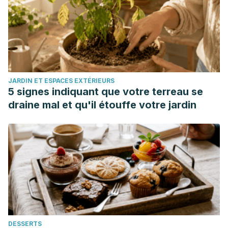
research : PTR, 23(12), 1647–1662.
https://doi.org/10.1002/ptr.3006
Hoffman, J. R., & Falvo, M. J. (2004). Protein – Which is
Best?. Journal of sports science & medicine, 3(3), 118–130.
Tang, C. H., Ten, Z., Wang, X. S., & Yang, X. Q. (2006).
JARDIN ET ESPACES EXTÉRIEURS
Physicochemical and functional properties of hemp
5 signes indiquant que votre terreau se
(Cannabis sativa L.) protein isolate. Journal of agricultural
draine mal et qu'il étouffe votre jardin
and food chemistry, 54(23), 8945–8950.
https://doi.org/10.1021/jf0619176
Weickert, M. O., & Pfeiffer, A. F. (2008). Metabolic effects
of dietary fiber consumption and prevention of diabetes.
The Journal of nutrition, 138(3), 439–442.
https://doi.org/10.1093/jn/138.3.439
Pihlanto, A., Mattila, P., Mäkinen, S., & Pajari, A. M. (2017).
Bioactivities of alternative protein sources and their
DESSERTS
potential health benefits. Food & function, 8(10), 3443–