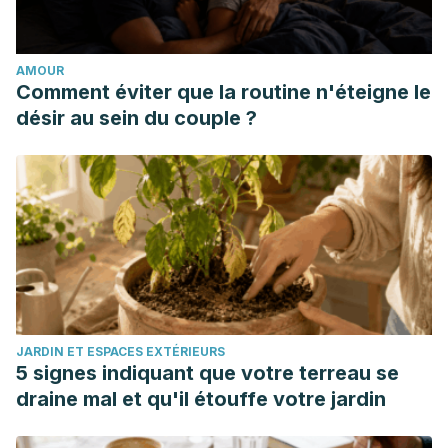
prevention of cardiovascular disease. Cochrane Database
Syst Rev, 2018.
AMOUR
Chang KH., Cheng ML., Chiang MC., Chen CM., Lipophilic
Comment éviter que la routine n'éteigne le
antioxidants in neurodegenerative disease. Clin Chim Acta,
désir au sein du couple ?
2018. 485: 79-87.
JARDIN ET ESPACES EXTÉRIEURS
5 signes indiquant que votre terreau se
draine mal et qu'il étouffe votre jardin