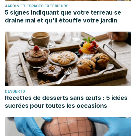
JARDIN ET ESPACES EXTÉRIEURS
Current pharmaceutical design.
5 signes indiquant que votre terreau se
https://pubmed.ncbi.nlm.nih.gov/37559241/
draine mal et qu'il étouffe votre jardin
Clem, J., & Barthel, B. (2021). A Look at Plant-Based Diets.
Missouri medicine,
118(3), 233–238.
https://www.ncbi.nlm.nih.gov/pmc/articles/PMC8210981/
Cordova, R., Viallon, V., Fontvieille, E., Peruchet-Noray, L.,
Jansana, A., Wagner, K.-H., Kyrø, C., Tjønneland, A.,
Katzke, V., Bajracharya, R., Schulze, M. B., Masala, G., Sieri,
S., Panico, S., Ricceri, F., Tumino, R., Boer, J. M. A.,
Verschuren, W. M. M., van der Schouw, Y. T., … Freisling, H.
DESSERTS
(2023). Consumption of ultra-processed foods and risk of
Recettes de desserts sans œufs : 5 idées
multimorbidity of cancer and cardiometabolic diseases: a
sucrées pour toutes les occasions
multinational cohort study. The Lancet Regional Health.
Europe, 35(100771), 100771.
https://www.thelancet.com/journals/lanepe/article/PIIS2666-
7762(23)00190-4/fulltext