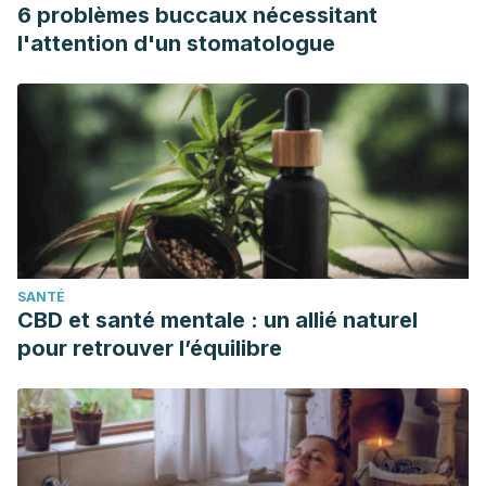
6 problèmes buccaux nécessitant
I., & Kipnis, J. (2024). Neuronal dynamics direct
l'attention d'un stomatologue
cerebrospinal fluid perfusion and brain clearance.
Nature,
627(8002), 157–164.
https://www.nature.com/articles/s41586-024-07108-6
Kondo, R., & Iwakiri, Y. (2020). The lymphatic system in
alcohol-associated liver disease.
Clinical and molecular
hepatology
, 26(4), 633–638.
https://www.ncbi.nlm.nih.gov/pmc/articles/PMC7641555/
Latif, A., Shehzad, A., Niazi, S., Zahid, A., Ashraf, W., Iqbal,
SANTÉ
M. W., Rehman, A., Riaz, T., Aadil, R. M., Khan, I. M., Özogul,
CBD et santé mentale : un allié naturel
F., Rocha, J. M., Esatbeyoglu, T., & Korma, S. A. (2023).
pour retrouver l’équilibre
Probiotics: mechanism of action, health benefits and their
application in food industries.
Frontiers in microbiology,
14,
1216674.
https://www.ncbi.nlm.nih.gov/pmc/articles/PMC10470842/
Liu, Y. Z., Wang, Y. X., & Jiang, C. L. (2017). Inflammation: