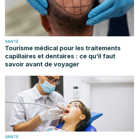
Davani-Davari, D., Negahdaripour, M., Karimzadeh, I.,
Seifan, M., Mohkam, M., Masoumi, S. J., Berenjian, A., &
Ghasemi, Y. (2019). Prebiotics: Definition, Types, Sources,
Mechanisms, and Clinical Applications.
Foods (Basel,
SANTÉ
Switzerland)
, 8(3), 92.
Tourisme médical pour les traitements
https://www.ncbi.nlm.nih.gov/pmc/articles/PMC6463098/
capillaires et dentaires : ce qu’il faut
“Detoxes” and “Cleanses”: What You Need To Know. (s. f.).
savoir avant de voyager
NCCIH.
Consultado el 7 de mayo de 2024.
https://www.nccih.nih.gov/health/detoxes-and-cleanses-
what-you-need-to-know
Dunagan, S. C., Dodson, R. E., Rudel, R. A., & Brody, J. G.
(2011). Toxics Use Reduction in the Home: Lessons
Learned from Household Exposure Studies.
Journal of
cleaner production,
19(5), 438–444.
https://www.ncbi.nlm.nih.gov/pmc/articles/PMC3079220/
SANTÉ
Jiang-Xie, L.-F., Drieu, A., Bhasiin, K., Quintero, D., Smirnov,