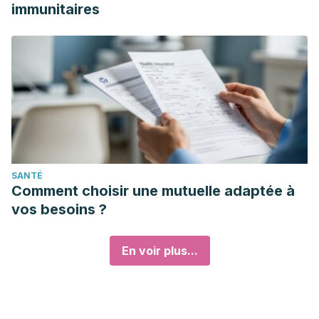
immunitaires
https://www.ncbi.nlm.nih.gov/pmc/articles/PMC5513682/
Palma, L., Marques, L. T., Bujan, J., & Rodrigues, L. M.
(2015). Dietary water affects human skin hydration and
biomechanics.
Clinical, cosmetic and investigational
dermatology
, 8, 413–421.
https://www.ncbi.nlm.nih.gov/pmc/articles/PMC4529263/
Mayo Clinic. (2022). Agua: ¿cuánto tienes que beber todos
los días?
Mayo Clinic.
Consultado el 7 de mayo de 2024.
SANTÉ
https://www.mayoclinic.org/es/healthy-lifestyle/nutrition-
Comment choisir une mutuelle adaptée à
and-healthy-eating/in-depth/water/art-20044256
vos besoins ?
Rossi, I., Mignogna, C., Del Rio, D., & Mena, P. (2023).
Health effects of 100% fruit and vegetable juices:
En voir plus...
evidence from human subject intervention studies.
Nutrition
research reviews, 1–45.
Advance online publication.
https://pubmed.ncbi.nlm.nih.gov/37655747/
Ruegsegger, G. N., & Booth, F. W. (2018). Health Benefits of