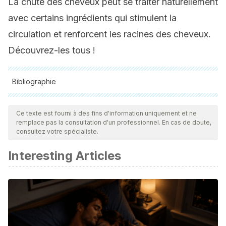
La chute des cheveux peut se traiter naturellement
avec certains ingrédients qui stimulent la
circulation et renforcent les racines des cheveux.
Découvrez-les tous !
Bibliographie
Toutes les sources citées ont été examinées en profondeur
par notre équipe pour garantir leur qualité, leur fiabilité, leur
Ce texte est fourni à des fins d'information uniquement et ne
remplace pas la consultation d'un professionnel. En cas de doute,
actualité et leur validité. La bibliographie de cet article a été
consultez votre spécialiste.
considérée comme fiable et précise sur le plan académique
Interesting Articles
ou scientifique
Lundie, D. (2002). Female Hairloss. Her World.
Maynard, L., Rème, C. A., & Viaud, S. (2011). Comparison of
two shampoos for the treatment of canine Malassezia
dermatitis: A randomised controlled trial. Journal of Small
Animal Practice.
https://doi.org/10.1111/j.1748-