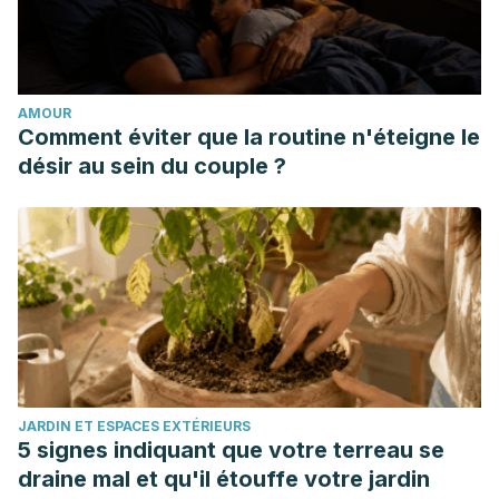
Cancer Council Victoria. (n.d.). Chemotherapy. Recovered
on March 19 from https://www.cancervic.org.au/cancer-
information/treatments/treatments-
AMOUR
types/chemotherapy/chemotherapy-overview.html
Comment éviter que la routine n'éteigne le
Organización Mundial de la Salud. (s. f.).
OMS | Tratamiento
désir au sein du couple ?
del cáncer
. WHO; World Health Organization. Recuperado
19 de marzo de 2020, de
https://www.who.int/cancer/treatment/es/
JARDIN ET ESPACES EXTÉRIEURS
5 signes indiquant que votre terreau se
draine mal et qu'il étouffe votre jardin