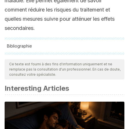
maladie. Elle permet également de savoir
comment réduire les risques du traitement et
quelles mesures suivre pour atténuer les effets
secondaires.
Bibliographie
Toutes les sources citées ont été examinées en profondeur
par notre équipe pour garantir leur qualité, leur fiabilité, leur
Ce texte est fourni à des fins d'information uniquement et ne
remplace pas la consultation d'un professionnel. En cas de doute,
actualité et leur validité. La bibliographie de cet article a été
consultez votre spécialiste.
considérée comme fiable et précise sur le plan académique
Interesting Articles
ou scientifique
American cancer society. (s. f.).
Quimioterapia
. Recuperado
19 de marzo de 2020, de
https://www.cancer.org/es/tratamiento/tratamientos-y-
efectos-secundarios/tipos-de-
tratamiento/quimioterapia.html