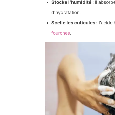
Stocke l’humidité :
il absorb
d’hydratation.
Scelle les cuticules :
l’acide 
fourches
.