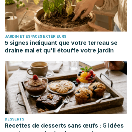
Inflammatory Dysfunction Induced by High-Refined
Carbohydrate-Containing Diet in Mice. Journal of medicinal
food, 22(1), 38–45. https://doi.org/10.1089/jmf.2018.0062
Lee, Y. R., & Shin, H. S. (2017). Effectiveness of Ginger
JARDIN ET ESPACES EXTÉRIEURS
Essential Oil on Postoperative Nausea and Vomiting in
5 signes indiquant que votre terreau se
Abdominal Surgery Patients. Journal of alternative and
draine mal et qu'il étouffe votre jardin
complementary medicine (New York, N.Y.), 23(3), 196–200.
https://doi.org/10.1089/acm.2015.0328
Kiberd, M. B., Clarke, S. K., Chorney, J., d’Eon, B., & Wright,
S. (2016). Aromatherapy for the treatment of PONV in
children: a pilot RCT. BMC complementary and alternative
medicine, 16(1), 450. https://doi.org/10.1186/s12906-016-
1441-1
Leelapornpisid, P., Wickett, R. R., Chansakaow, S., &
DESSERTS
Wongwattananukul, N. (2015). Potential of native Thai
Recettes de desserts sans œufs : 5 idées
aromatic plant extracts in antiwrinkle body creams. Journal