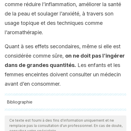
comme réduire l’inflammation, améliorer la santé
de la peau et soulager l’anxiété, à travers son
usage topique et des techniques comme
l’aromathérapie.
Quant à ses effets secondaires, même si elle est
considérée comme sûre,
on ne doit pas l’ingérer
dans de grandes quantités.
Les enfants et les
femmes enceintes doivent consulter un médecin
avant d’en consommer.
Bibliographie
Toutes les sources citées ont été examinées en profondeur
par notre équipe pour garantir leur qualité, leur fiabilité, leur
Ce texte est fourni à des fins d'information uniquement et ne
remplace pas la consultation d'un professionnel. En cas de doute,
actualité et leur validité. La bibliographie de cet article a été
consultez votre spécialiste.