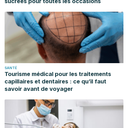
sucrées pour toutes les occasions
of cosmetic science, 66(4), 219–231.
Komeh-Nkrumah, S. A., Nanjundaiah, S. M., Rajaiah, R., Yu,
H., & Moudgil, K. D. (2012). Topical dermal application of
essential oils attenuates the severity of adjuvant arthritis in
Lewis rats. Phytotherapy research : PTR, 26(1), 54–59.
https://doi.org/10.1002/ptr.3509
Khodaie, L., & Sadeghpoor, O. (2015). Ginger from ancient
times to the new outlook. Jundishapur journal of natural
SANTÉ
pharmaceutical products, 10(1), e18402.
Tourisme médical pour les traitements
https://doi.org/10.17795/jjnpp-18402
capillaires et dentaires : ce qu’il faut
Nievergelt, A., Huonker, P., Schoop, R., Altmann, K. H., &
savoir avant de voyager
Gertsch, J. (2010). Identification of serotonin 5-HT1A
receptor partial agonists in ginger. Bioorganic & medicinal
chemistry, 18(9), 3345–3351.
https://doi.org/10.1016/j.bmc.2010.02.062
Miao, Y., Sun, Y., Wang, W., Du, B., Xiao, S. E., Hu, Y., & Hu,