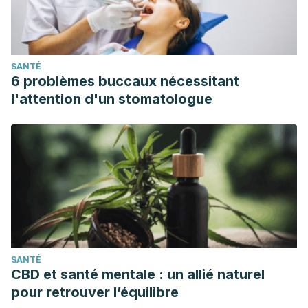
Z. (2013). 6-Gingerol inhibits hair shaft growth in cultured
human hair follicles and modulates hair growth in mice. PloS
one, 8(2), e57226.
SANTÉ
https://doi.org/10.1371/journal.pone.0057226
6 problèmes buccaux nécessitant
l'attention d'un stomatologue
SANTÉ
CBD et santé mentale : un allié naturel
pour retrouver l’équilibre