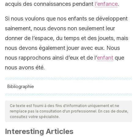
acquis des connaissances pendant
l’enfance
.
Si nous voulons que nos enfants se développent
sainement, nous devons non seulement leur
donner de l’espace, du temps et des jouets, mais
nous devons également jouer avec eux. Nous
nous rapprochons ainsi d’eux et de l’
enfant
que
nous avons été.
Bibliographie
Toutes les sources citées ont été examinées en profondeur
par notre équipe pour garantir leur qualité, leur fiabilité, leur
Ce texte est fourni à des fins d'information uniquement et ne
remplace pas la consultation d'un professionnel. En cas de doute,
actualité et leur validité. La bibliographie de cet article a été
consultez votre spécialiste.
considérée comme fiable et précise sur le plan académique
Interesting Articles
ou scientifique