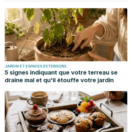
Beccaluva, E., Riccardi, F., Gianotti, M. & Barbieri, J. (2022).
VIC — A tangible user interface to train memory skills in
children with intellectual disability.
International Journal of
Child-Computer Interaction
, Vol. 32, p. 100376.
https://www.sciencedirect.com/science/article/pii/S2212868
Espinoza Freire, E. (2022). El método Montessori en la
enseñanza básica.
Conrado
, vol.
18
(85), pp. 191-197.
http://scielo.sld.cu/scielo.php?
JARDIN ET ESPACES EXTÉRIEURS
script=sci_arttext&pid=S1990-86442022000200191
5 signes indiquant que votre terreau se
Garzotto, F., Gelsomini, M., Gianotti, M., & Riccardi, F. (2019).
draine mal et qu'il étouffe votre jardin
Engaging children with neurodevelopmental disorder
through multisensory interactive experiences in a smart
space. In: Soro, A., Brereton, M., Roe, P. (eds)
Social
Internet of Things. Internet of Things
. Springer, Cham.
https://doi.org/10.1007/978-3-319-94659-7_9
Hernández-Soto, E. (2022). El juego, un método