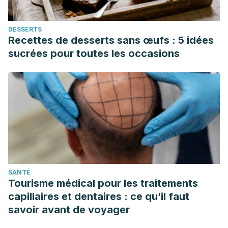
Montessori para la enseñanza del alumno. México: Acervo
Digital Educativo. URL disponible en:
DESSERTS
https://ade.edugem.gob.mx/handle/acervodigitaledu/62430?
Recettes de desserts sans œufs : 5 idées
show=full
sucrées pour toutes les occasions
Moreno Romero, O. (2012). La pedagogía científica en
María Montessori.
Hojas y Hablas
, vol. 9, pp. 59-67.
https://dialnet.unirioja.es/servlet/articulo?codigo=6628806
Sakaeva, L., Ismagilova, G. & Martynova, E. (2017).
Peculiarities of child`s upbringing on the Montessori
Method in Kazan (Russia).
Edulearn17 Proceedings
, pp.
5707-5713. doi: 10.21125/edulearn.2017.2296
Tam, V., Gelsomini, M. & Garzotto, F. (2017). Polipo: a
SANTÉ
Tangible toy for children with neurodevelopmental
Tourisme médical pour les traitements
disorders.
Association for Computing Machinery
, pp. 11–20
capillaires et dentaires : ce qu’il faut
https://doi.org/10.1145/3024969.3025006
savoir avant de voyager