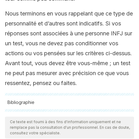
Nous terminons en vous rappelant que ce type de
personnalité et d’autres sont indicatifs. Si vos
réponses sont associées à une personne INFJ sur
un test, vous ne devez pas conditionner vos
actions ou vos pensées sur les critères ci-dessus.
Avant tout, vous devez être vous-même ; un test
ne peut pas mesurer avec précision ce que vous
ressentez, pensez ou faites.
Bibliographie
Toutes les sources citées ont été examinées en profondeur
par notre équipe pour garantir leur qualité, leur fiabilité, leur
Ce texte est fourni à des fins d'information uniquement et ne
remplace pas la consultation d'un professionnel. En cas de doute,
actualité et leur validité. La bibliographie de cet article a été
consultez votre spécialiste.
considérée comme fiable et précise sur le plan académique