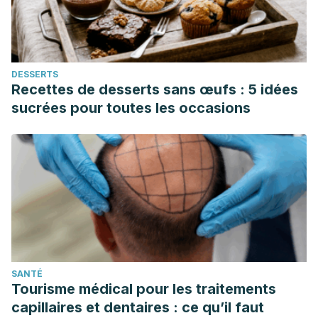
https://www.jstor.org/stable/26554264
Sabater, V (2022, 7 de noviembre).
La personalidad INFJ,
la más peculiar según Carl Jung
. La Mente es Maravillosa.
DESSERTS
Consultado el 8 de marzo de 2023.
Recettes de desserts sans œufs : 5 idées
https://lamenteesmaravillosa.com/la-personalidad-infj-la-
sucrées pour toutes les occasions
mas-peculiar/
SANTÉ
Tourisme médical pour les traitements
capillaires et dentaires : ce qu’il faut