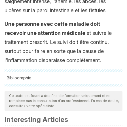
saignement intense, l’anémie, les abcès, les
ulcères sur la paroi intestinale et les fistules.
Une personne avec cette maladie doit
recevoir une attention médicale
et suivre le
traitement prescrit. Le suivi doit être continu,
surtout pour faire en sorte que la cause de
l’inflammation disparaisse complètement.
Bibliographie
Toutes les sources citées ont été examinées en profondeur
par notre équipe pour garantir leur qualité, leur fiabilité, leur
Ce texte est fourni à des fins d'information uniquement et ne
remplace pas la consultation d'un professionnel. En cas de doute,
actualité et leur validité. La bibliographie de cet article a été
consultez votre spécialiste.
considérée comme fiable et précise sur le plan académique
Interesting Articles
ou scientifique