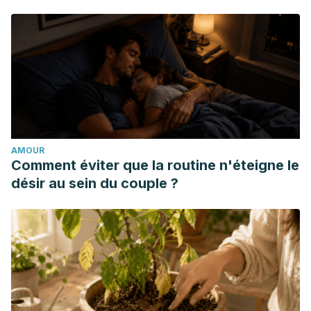
Vallejo Hernández, R., Ortega Polar, E., & Tánago, P.
(2018). Enfermedades de transmisión sexual (ETS).
Panorama Actual Med, 42(413), 417-424.
Silva, F., Gatica, T., & Pavez, C. (2019). Etiología y
fisiopatología de la enfermedad inflamatoria intestinal.
Revista Médica Clínica Las Condes, 30(4), 262-272.
Serrano Ferrández, E., & Artal Traveria, E. (2020). Proctitis:
pensar más allá de la enfermedad inflamatoria y la
AMOUR
neoplasia. Medicina de Familia-SEMERGEN, 46(6), 428-
Comment éviter que la routine n'éteigne le
430.
désir au sein du couple ?